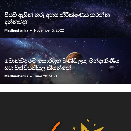
පියවි ඇසින් තරු අහස නිරීක්ෂණය කරන්න
දන්නවද?
Madhushanka
-
November 5, 2022
මොනවද මේ සෞරග්‍රහ මණ්ඩලය, මන්දාකිණිය
සහ විශ්වයකියල කියන්නේ
Madhushanka
-
June 20, 2021