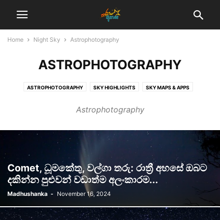
Home
Night Sky
Astrophotography
ASTROPHOTOGRAPHY
ASTROPHOTOGRAPHY
SKY HIGHLIGHTS
SKY MAPS & APPS
STARGAZING
Astrophotography
Comet, ධූමකේතු, වල්ගා තරු: රාත්‍රී අහසේ ඔබට
දකින්න පුළුවන් වඩාත්ම අලංකාරම...
Madhushanka
-
November 16, 2024