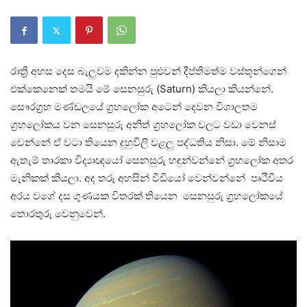
රාත්‍රී අහස දෙස බැලුවම දකින්න පුළුවන් දීප්තිමත්ම වස්තූන්ගෙන්
එක්කෙනෙක් තමයි මේ සෙනසුරු (Saturn) කියලා කියන්නේ.
සෞරග්‍රහ මණ්ඩලයේ ග්‍රහලෝක අටෙන් දෙවන විශාලතම
ග්‍රහලෝකය වන සෙනසුරු අනිත් ග්‍රහලෝක වලට වඩා වෙනස්
වෙන්නේ ඒ වටා තියෙන දුහුවිලි වළලු පද්ධතිය නිසා. මේ නිසාම
ඇතැම් තාරකා විද්‍යාඥයෝ සෙනසුරු හඳුන්වන්නේ ග්‍රහලෝක අතර
මැනිකක් කියලා. අද තරු අහසින් වීඩියෝ වෙන්වන්නේ පෘථිවිය
අරය වගේ දස ගුණයක විතරක් තියෙන සෙනසුරු ග්‍රහලෝකයේ
තොරතුරු වෙනුවෙන්.