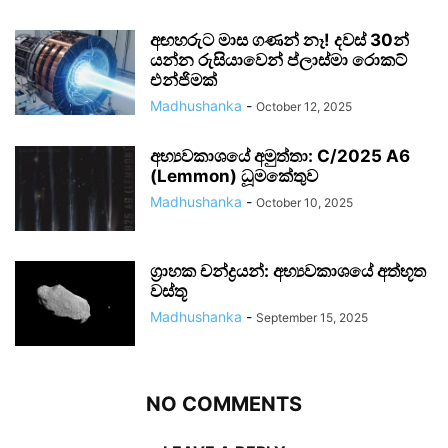
අඟහරුට මාස ගණන් නෑ! දවස් 30න්
යන්න රුසියාවෙන් ප්ලාස්මා රොකට්
එන්ජිමක්
Madhushanka
-
October 12, 2025
අභ්‍යවකාශයේ අමුත්තා: C/2025 A6
(Lemmon) ධූමකේතුව
Madhushanka
-
October 10, 2025
ග්‍රාහක චන්ද්‍රයන්: අභ්‍යවකාශයේ අත්භූත
වස්තූ
Madhushanka
-
September 15, 2025
NO COMMENTS