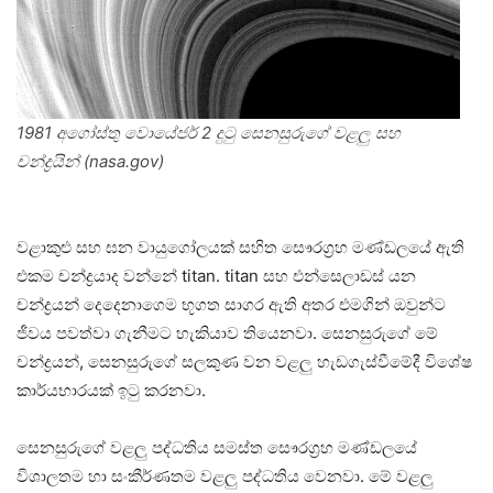
1981 අගෝස්තු වොයේජර් 2 දුටු සෙනසුරුගේ වළලු සහ
චන්ද්‍රයින් (nasa.gov)
වළාකුළු සහ ඝන වායුගෝලයක් සහිත සෞරග්‍රහ මණ්ඩලයේ ඇති
එකම චන්ද්‍රයාද වන්නේ titan. titan සහ එන්සෙලාඩස් යන
චන්ද්‍රයන් දෙදෙනාගෙම භූගත සාගර ඇති අතර එමගින් ඔවුන්ට
ජීවය පවත්වා ගැනීමට හැකියාව තියෙනවා. සෙනසුරුගේ මේ
චන්ද්‍රයන්, සෙනසුරුගේ සලකුණ වන වළලු හැඩගැස්වීමේදී විශේෂ
කාර්යභාරයක් ඉටු කරනවා.
සෙනසුරුගේ වළලු පද්ධතිය සමස්ත සෞරග්‍රහ මණ්ඩලයේ
විශාලතම හා සංකීර්ණතම වළලු පද්ධතිය වෙනවා. මේ වළලු