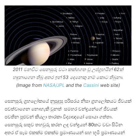
2011 වනවිට සෙනසුරු වටා කක්ශගත වූ උප්ග්‍රහයින් 62ක්
හඳුනාගෙන තිබූ අතර ඉන් 53 දෙනෙකු නම් කොට තිබුනා.
(Image from
NASA/JPL
and the
Cassini
web site)
සෙනසුරු ග්‍රහලෝකයේ නුසුදුසු පරිසරය නිසා ග්‍රහලෝකයට ජීවයක්
පවත්වාගෙන නොහැකි වුනත් සමහර චන්ද්‍රයන්ගේ ජීවයක්
පවතින පුළුවන් කියලා තාරකා විද්‍යාඥයෝ සොයා ගත්තා.
සෙනසුරු සතුව තහවුරු කරන ලද චන්ද්‍රයන් 80කට වඩා සිටින
අතර ඒ සෑම එකක්ම එකක්ම ප්‍රමාණයෙන් සහ භූමි ප්‍රමාණයෙන්