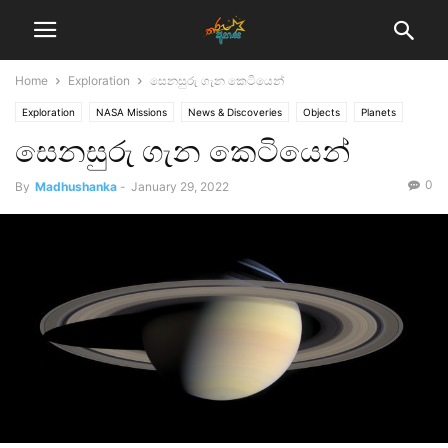
Home
Exploration
සෙනසුරු ගැන කෙටියෙන්
Exploration
NASA Missions
News & Discoveries
Objects
Planets
සෙනසුරු ගැන කෙටියෙන්
Research Highlights
0
By
Madhushanka
-
January 29, 2022