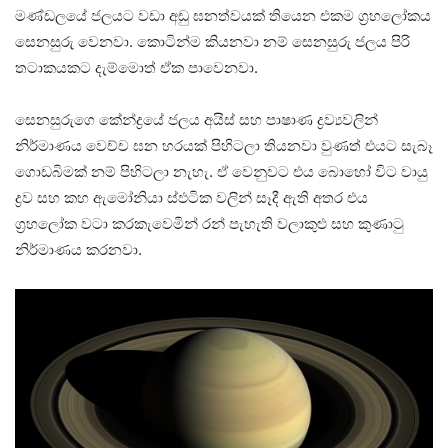
මණ්ඩලයේ ජලයට වඩා අඩු ඝනත්වයක් තියෙන එකම ග්‍රහලෝකය
සෙනසුරු වෙනවා. කොටින්ම කියනවා නම් සෙනසුරු ජලය පිරි
තටාකයකට දැම්මොත් ඒක පාවෙනවා.
සෙනසුරුගෙ කේන්ද්‍රයේ ජලය අයිස් සහ පාෂාණ ද්‍රව්‍යවලින්
නිර්මාණය වෙච්ච ඝන හරයක් පිහිටලා තියනවා වුණත් එයට සැබෑ
ගොඩබිමක් නම් පිහිටලා නැහැ. ඒ වෙනුවට එය බොහෝ විට වායු
ද්‍රව සහ කහ ඇමෝනියා ස්ඵටික වලින් සෑදී ඇති අතර එය
ග්‍රහලෝක වටා කරකැවෙමින් රන් පැහැති වලාකුළු සහ කුණාටු
නිර්මාණය කරනවා.