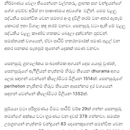
නිර්මාණය වෙලා තියෙන්නෙ වල්ගතරු, ග්‍රාහක සහ චන්ද්‍රයන්ගේ
ශේශ වෙච්ච අයිස් හා පාෂාණමය අවශේෂ වලින්. මෙම වළලු
පද්ධතිය සමන්විත වෙන සමහර අංශු දූවිලි තරම් වන අතර ඇතැම්
කොටස් ඉතා විශාල කඳු තරම් වනවා. සෙනසුරු වටා ඇති මේ වළලු
පද්ධතිය වළලු කාණ්ඩ හතකට බෙදලා දක්වන්න පුළුවන්.
සමස්තයක් වශයෙන්, ඒවා පෘථිවි හතරහමාරක් පමණ පළල් වන
අතර ඝනකම සැතපුම් තුනෙන් දෙකක් පමණ වනවා.
සෙනසුරු ග්‍රහලෝකය සංඛ්‍යාත්මක අගයන් දෙස යොමු වුණත්,
සෙනසුරුගේ ඇෆීලියන් නැත්නම් හිරුට තියෙන dhurama අගය
ලෙස සඳහන් වෙන්නේ කිලෝමීටර මිලියන 1514ක්. සෙනසුරුගේ
perihelion නැතිනම් හිරුට තියෙන ආසන්නම දුර වශයෙන්
සඳහන් වෙන්නේ කිලෝමීටර මිලියන 1352ක්.
සූර්යයා වටා පරිභ්‍රමණය වීමට පෘථිවි වර්ෂ 29ක් ගන්න සෙනසුරු
තමන්ගේ අක්ෂය වටා භ්‍රමණය වන දවස් 378 ගන්නවා. සමස්ත
උපග්‍රහයන් නැත්නම් චන්ද්‍රයන් 83 දෙනෙකුගෙන් සමන්විත වෙන