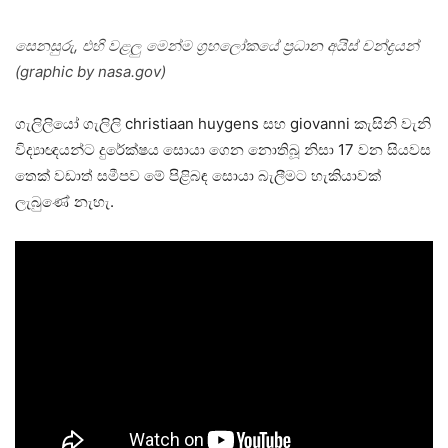
සෙනසුරු, එහි වළලු මෙන්ම ග්‍රහලෝකයේ ප්‍රධාන අයිස් චන්ද්‍රයන්
(graphic by nasa.gov)
ගැලිලියෝ ගැලිලි christiaan huygens සහ giovanni කැසිනි වැනි
විද්‍යාඥයන්ට දුරේක්ෂය සොයා ගෙන නොතිබූ නිසා 17 වන සියවස
තෙක් වඩාත් සමීපව මේ පිළිබඳ සොයා බැලීමට හැකියාවක්
ලැබුණේ නැහැ.