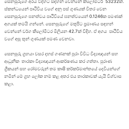
සෙනසුරුගෙ අරය විදිහට සඳහන් වෙන්නේ කිලෝමීටර් 53232ක්.
ස්කන්ධයෙන් පෘථිවිය වගේ අනු පස් ගුණයක් විතර වෙන
සෙනසුරුගෙ ඝනත්වය පෘථිවියේ ඝනත්වයෙන් 0.1246ක පමණක්
අගයක් තමයි ගන්නේ. සෙනසුරුගේ මතුපිට ප්‍රමාණය සඳහන්
වෙන්නේ වර්ග කිලෝමීටර මිලියන 42.7ක් විදිහ. ඒ අගය පෘථිවිය
වගේ අසූ තුන් ගුණයක් පමණ වෙනවා.
සෙනසුරු ග්‍රහයා වසර දහස් ගණනක් පුරා විවිධ විද්‍යාඥයන් සහ
ආධුනික තාරකා විද්‍යාඥයන් ආකර්ෂණය කර ගත්තා. පුරාණ
ග්‍රීකයන් සහ රෝමවරුන් තම කෘෂි කර්කර්මාන්තයේ දෙවියන්ගේ
නමින් මේ ග්‍රහ ලෝක නම් කළ අතර එය තාරකාවක් යැයි විශ්වාස
කළා.