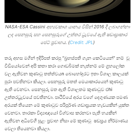
NASA-ESA Cassini අභ්‍යවකාශ යානය විසින් 2016 දී ලබාගන්නා
ලද සෙනසුරු සහ සෙනසුරුගේ උත්තර ධ්‍රැවයේ ඇති ෂඩාස්‍රාකාර
ජෙට් ප්‍රවාහය. (
Credit: JPL
)
තරු අහස මගින් ඉදිරිපත් කරපු “බ්‍රහස්පති ගැන කෙටියෙන්” නම් වූ
වීඩියෝවෙන් අපි කතා කරා ගොඩබිමක් නැත්නම් මේ ග්‍රහලෝක
වල ඇතිවන කුණාටු තත්ත්වයn බොහෝදුරට ඉතා විශාල කාලයක්
පුරා පවතිනවා කියලා. සෙනසුරු මතත් මෙයාකාරයෙන් කුණාටු
ඇති වෙනවා. සෙනසුරු මත ඇති විශාලතම කුණාටුව එhi
උත්තරධ්‍රැවයේ පවතිනවා. පෘථිවියේ අරය වගේ දෙගුණයක පමණ
අරයක් තියෙන මේ කුණාටුව පරිපූර්ණ ශඩාස්‍රයක හැඩයකින් යුක්ත
වෙනවා. තාරකා විද්‍යාඥයෝ විශ්වාස කරනවා පැති හයකින්
ඇතිවන අධිවේගී සුළං ප්‍රවාහ නිසා මේ කුණාටු ෂඩස්‍රය නිර්මාණය
වෙලා තියෙනවා කියලා.