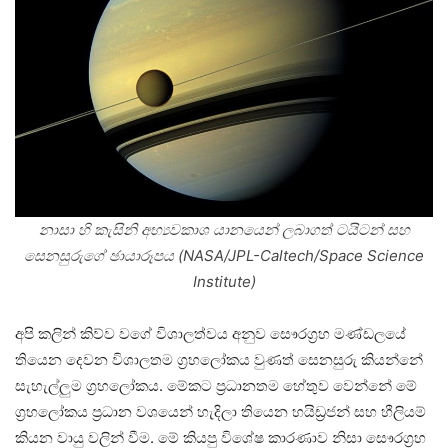
නාසා හි කැසිනි අභ්‍යවකාශ යානයෙන් ලබාගත් ටයිටන් සහ
සෙනසුරුගේ ඡායාරූපය (NASA/JPL-Caltech/Space Science
Institute)
අපි කලින් කිව්ව වගේ විශාලත්වය අනුව සෞරග්‍රහ මණ්ඩලයේ
තියෙන දෙවන විශාලතම ග්‍රහලෝකය වුණත් සෙනසුරු කියන්නේ
සැහැල්ලුම ග්‍රහලෝකය. මේකට ප්‍රධානතම හේතුව වෙන්නේ මේ
ග්‍රහලෝකය ප්‍රධාන වශයෙන් හැදිලා තියෙන හයිඩ්‍රජන් සහ හීලියම්
කියන වායු වලින් වීම. මේ කියපු විශේෂ කාරණාව නිසා සෞරග්‍රහ