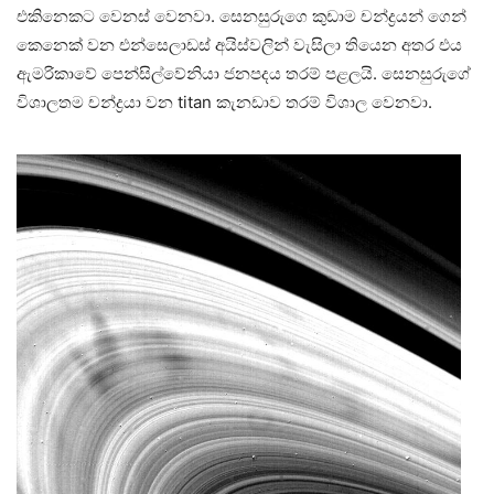
එකිනෙකට වෙනස් වෙනවා. සෙනසුරුගෙ කුඩාම චන්ද්‍රයන් ගෙන්
කෙනෙක් වන එන්සෙලාඩස් අයිස්වලින් වැසිලා තියෙන අතර එය
ඇමරිකාවේ පෙන්සිල්වේනියා ජනපදය තරම් පළලයි. සෙනසුරුගේ
විශාලතම චන්ද්‍රයා වන titan කැනඩාව තරම් විශාල වෙනවා.