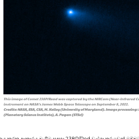
This image of Comet 238P/Read was captured by the NIRCam (Near-Infrared 
instrument on NASA’s James Webb Space Telescope on September 8, 2022.
Credits: NASA, ESA, CSA, M. Kelley (University of Maryland). Image processing: 
(Planetary Science Institute), A. Pagan (STScI)
න්දනය කරන ආකාරය බැලීම සඳහා 238P/Red වල්ගා තරුවෙන් ඔබ්