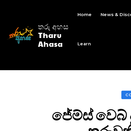
Home
News & Disc
තරු අහස
Tharu
Ahasa
Learn
C
ජේම්ස් වෙබ්
තරුවක