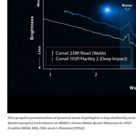
This graphic presentation of spectral data highlights a key similarity and
Spectrograph) instrument on NASA’s James Webb Space Telescope in 2022
Credits: NASA, ESA, CSA, and J. Olmsted (STScI)