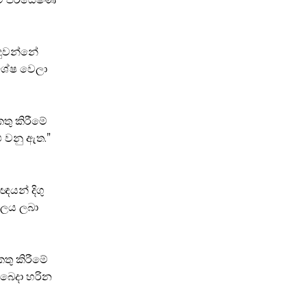
දුවන්නේ
 ශේෂ වෙලා
තු කිරීමේ
ු වනු ඇත.”
යන් දිගු
 ජලය ලබා
තු කිරීමේ
 බෙදා හරින