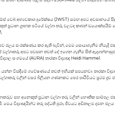
ජේම්ස් වෙබ් අභ්‍යවකාශ දුරේක්ෂය (JWST) සමඟ අපට අවසානයේ සි
් ප්‍රධාන ග්‍රාහක පටියේ වල්ගා තරු වලටද කාබන් ඩයොක්සයිඩ්
ි,
 සමීපව ජලය සංරක්ෂණය කර ඇති බැවින්, මෙම සොයාගැනීම නියැදි එක
ටියේ වල්ගාතරු අපට පවසන තවත් දේ ඉගෙන ගැනීම සිත් ඇදගන්නාසුළ
විද්‍යාල සංගමයේ (AURA) තාරකා විද්‍යාඥ Heidi Hammel.
න්න විසඳීමේ ගවේෂණයේ තවත් ඉඟියක් සපයනවා. තාරකා විද්‍යාඥ
ත වල්ගාතරු වලින් වසර බිලියන ගණනකට පෙර පෘථිවියට ප්‍රථම ද්‍රව
රුව සහ අනෙකුත් ප්‍රධාන වල්ගා තරු වලින් භෞතික සාම්පල එක
 මෙය විද්‍යාඥයින්ට තරු පද්ධති පුරා, ජීවයට අඩිතාලම දමන ජලය