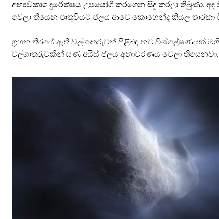
අභ්‍යවකාශ දුරේක්ෂය උපයෝගී කරගෙන සිදු කරලා තිබුණා. අ
වෙලා තියෙන පෘතුවියට ජලය ආවෙ කොහෙන්ද කියල තාරකා 
ග්‍රහක තීරයේ ඇති වල්ගාතරුවක් පිළිබඳ නව විශ්ලේෂණයක් මග
වල්ගාතරුවකින් ඝණ අයිස් ජලය අනාවරණය වෙලා තියෙනවා.