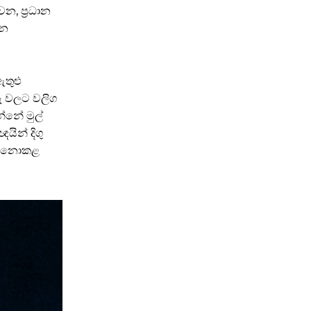
, ප්‍රධාන
ාන
ඇතුළු
රු වලට වලිග
න්නේ මුල්
ින් දිගු
පු නොකළ