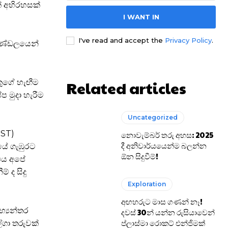
් අභිරහසක්
I WANT IN
I've read and accept the
Privacy Policy
.
 මණ්ඩලයෙන්
ුගේ හැඟීම
Related articles
 මුදා හැරීම
Uncategorized
WST)
නොවැම්බර් තරු අහස: 2025
දී අනිවාර්යයෙන්ම බලන්න
යේ ගැඹුරට
ඕන සිදුවීම්!
 එය අපේ
 ද සිදු
Exploration
අඟහරුට මාස ගණන් නෑ!
භ්‍යන්තර
දවස් 30න් යන්න රුසියාවෙන්
ප්ලාස්මා රොකට් එන්ජිමක්
ගා තරුවක්