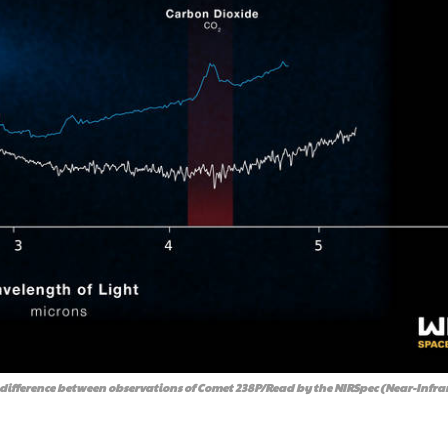
 difference between observations of Comet 238P/Read by the NIRSpec (Near-Infra