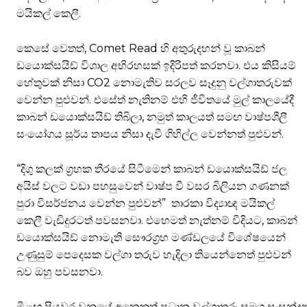
මයිකල් කෙලී.
කෙසේ වෙතත්, Comet Read හි අතුරුදහන් වූ කාබන්
ඩයොක්සයිඩ් විශාල අභිරහසක් ඉදිරිපත් කරනවා. එය කිසියම්
හේතුවක් නිසා CO2 නොමැතිව සරලව සෑදුනු වල්ගාතරුවක්
වෙන්න පුළුවන්. එසේත් නැතිනම් එහි ජීවිතයේ මුල් කාලයේදී
කාබන් ඩයොක්සයිඩ් තිබිලා, නමුත් කාලයත් සමඟ වාෂ්පශීලී
සංයෝගය සූර්ය තාපය නිසා දැවී ගිහිල්ල වෙන්නත් පුළුවන්.
“දිගු කලක් ග්‍රහක තීරයේ සිටීමෙන් කාබන් ඩයොක්සයිඩ් ජල
අයිස් වලට වඩා පහසුවෙන් වාෂ්ප වී වසර බිලියන ගණනක්
පුරා විසර්ජනය වෙන්න පුළුවන්” තාරකා විද්‍යාඥ මයිකල්
කෙලී වැඩිදුරටත් පවසනවා. එහෙමත් නැත්නම් විදියට, කාබන්
ඩයොක්සයිඩ් නොමැති සෞරග්‍රහ මණ්ඩලයේ විශේෂයෙන්
උණුසුම් පෙදෙසක වල්ගා තරුව හැදිලා තියෙන්නෙත් පුළුවන්
බව ඔහු පවසනවා.
මීළඟ පියවර වනුයේ අනෙකුත් ප්‍රධාන වල්ගාතරු සමග සංස