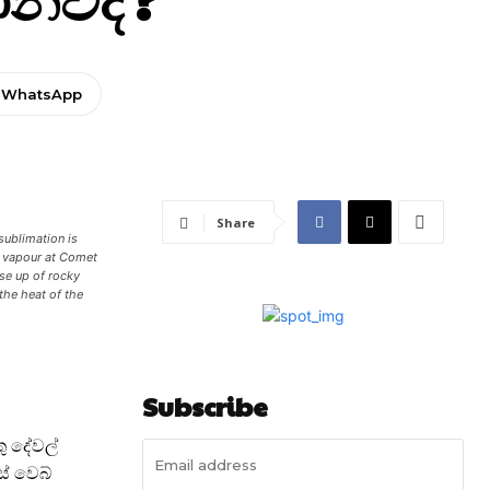
WhatsApp
Share
sublimation is
r vapour at Comet
ose up of rocky
the heat of the
Subscribe
ු දේවල්
් වෙබ්