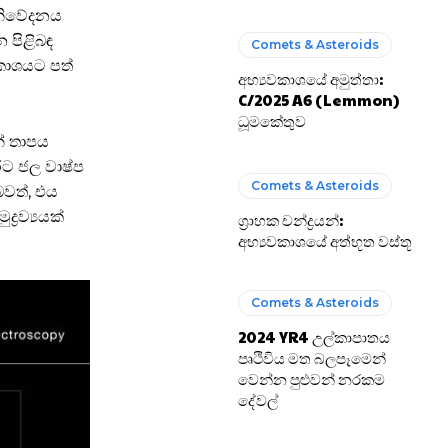
නිවේදනය
 පිළිබඳ
Comets & Asteroids
කාශයට පත්
අභ්‍යවකාශයේ අමුත්තා:
C/2025 A6 (Lemmon)
ධූමකේතුව
න් තාපය
ට ජල වාෂ්ප
Comets & Asteroids
බවත්, එය
‍රව්‍යයක්
ග්‍රාහක චන්ද්‍රයන්:
අභ්‍යවකාශයේ අත්භූත වස්තූ
Comets & Asteroids
2024 YR4 උල්කාපාතය
පෘථිවිය මත බලපෑමෙන්
වෙන්න පුළුවන් නරකම
දේවල්