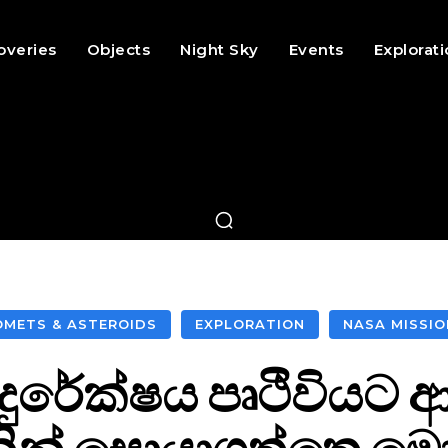
overies
Objects
Night Sky
Events
Explorat
OMETS & ASTEROIDS
EXPLORATION
NASA MISSIO
 දුරේක්ෂය පෘථිවියට
ින් සොයාගත්තෙ ම