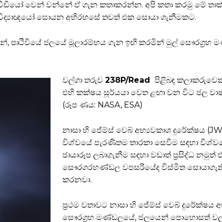
ද වීඩියෝ වෙන් වන්නේ ඒ ගැන කතාකරන්න. අපි කතා කරමු මේ තාක
විද්‍යාඥයෝ සොයන අභිරහසේ තවත් එක සොයා ගැනීමකට.
ින්, පෘථිවියේ ජලයේ මූලාරම්භය ගැන ඉඟි කරමින් මුල් සෞරග්‍රහ
වල්ගා තරුව
238P/Read
පිළිබඳ කලාකරුවෙක
එහි කක්ෂය සූර්යයා වෙත ළඟා වන විට ජල වාෂ්ප
(රූප ණය: NASA, ESA)
නාසා හි ජේම්ස් වෙබ් අභ්‍යවකාශ දුරේක්ෂය (J
විශ්වයේ පැරණිතම තාරකා සෙවීම සඳහා විශ්ව
ඡායාරූප ලබාගැනීම සඳහා වඩාත් ප්‍රසිද්ධ නමුත්
සෞරගරහණ්ඩල වපසරියේද විස්මිත සොයාගැනීම්
කරනවා.
ප්‍රථම වතාවට නාසා හි ජේම්ස් වෙබ් දුරේක්ෂය අ
සෞරග්‍රහ මණ්ඩලයේ, ජලයෙන් පොහොසත් වල්