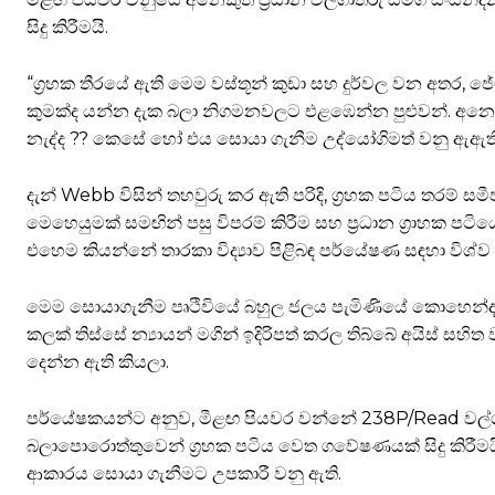
සිදු කිරීමයි.
“ග්‍රහක තීරයේ ඇති මෙම වස්තූන් කුඩා සහ දුර්වල වන අතර, 
කුමක්ද යන්න දැක බලා නිගමනවලට එළඹෙන්න පුළුවන්. අනෙකුත
නැද්ද ?? කෙසේ හෝ එය සොයා ගැනීම උද්යෝගිමත් වනු ඇඇත
දැන් Webb විසින් තහවුරු කර ඇති පරිදි, ග්‍රහක පටිය තරම්
මෙහෙයුමක් සමඟින් පසු විපරම් කිරීම සහ ප්‍රධාන ග්‍රාහක ප
එහෙම කියන්නේ තාරකා විද්‍යාව පිළිබඳ පර්යේෂණ සඳහා විශ්ව 
මෙම සොයාගැනීම පෘථිවියේ බහුල ජලය පැමිණියේ කොහෙන්ද ය
කලක් තිස්සේ න්‍යායන් මගින් ඉදිරිපත් කරල තිබ්බේ අයිස් සහි
දෙන්න ඇති කියලා.
පර්යේෂකයන්ට අනුව, මීළඟ පියවර වන්නේ 238P/Read වල්ගාත
බලාපොරොත්තුවෙන් ග්‍රහක පටිය වෙත ගවේෂණයක් සිදු කිරීමයි.
ආකාරය සොයා ගැනීමට උපකාරී වනු ඇති.