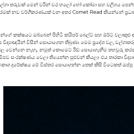
 වල්ගා තරුවක් මෙන් වරින් වර හලෝ හෝ කෝමා සහ වලිගය පෙන්වන
තරු, තරමක් නව වර්ගීකරණයක් වන අතර Comet Read කියන්නේ ප්‍රධ
චූන්ගේ කක්ෂයට ඔබ්බෙන් පිහිටි කයිපර් බෙල්ට් සහ ඕර්ට් වලාකුළු 
විද්‍යාඥයින් විසින් සොයාගෙන තිබුණා. මෙම ප්‍රදේශ වල, වල්ගාත
පය ප්‍රබල වෙන්නෙ නැහැ. නමුත් කොමෙට් රීඩ් සොයාගැනීම තහවුරු කර
ව සංරක්ෂණය වෙලා තියෙන්න පුළුවන් කියලා. එය තාරකා විද්‍යාඥය
යවකාශ දුරේක්ෂය මේ විස්තර සොයාගන්න තෙක් කිසි විටෙකත් ඔප්