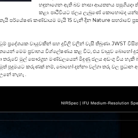
හඳුනාගෙන ඇති බව නාසා ආයතනය පසුගියදා 
කළා. පෘථිවියට ජලය ලැබුණේ කොහොමද යන්න
ැයි පර්යේෂණ කණ්ඩායම මැයි 15 වැනි දින Nature සඟරාවේ ප්‍ර
ප්‍රදේශයක වායුවකින් සහ දූවිලි වලින් වැසී තිබුණා. JWST විසි
ෙන් මෙම ප්‍රවාහය විශ්ලේෂණය කළ විට, එය වායුව බොහෝ දුර
තරුවේ මුල් සෞරග්‍රහ මණ්ඩලයෙන් මිදුණු ජලය අඩංගු විය හැකි 
 පුදුමයට කරුණක් නම්, බොහෝ දන්නා වල්ගා තරු වල ප්‍රධාන අමුද්
 උනේ නැහැ .