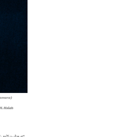
Camera)
H. Hsieh
බට පර්යේෂණ