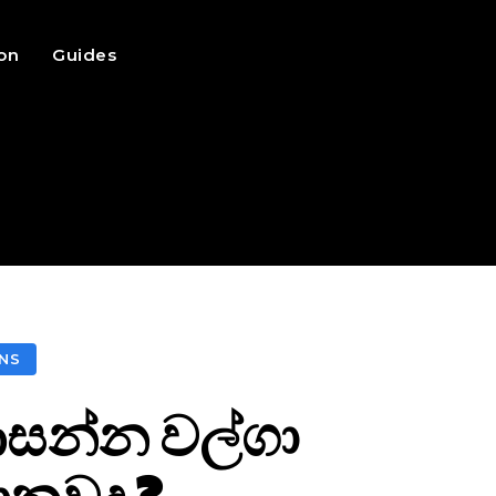
ion
Guides
NS
 ආසන්න වල්ගා
ොනවද ?