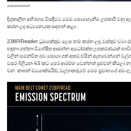
dsfsdfsfsdfsdf
දිගුකාලීන අභිරහස විසඳීමට මෙම සොයාගැනීම උපකාරී වනු ඇත
කරන ලද අධ්‍යයනයක සඳහන් කළා .
238P/Reader ධූමකේතුව ලෙස නම් කරන ලද, වස්තුව වටා රවුම් 
හඳුනා ගන්නා විශේෂිත ආසන්න අධෝරක්ත උපකරණයක් භාවිතය
වලින් සමන්විත බව සොයා ගත් අතර, එයින් ඇඟවෙන්නේ වල්ගා 
වසර බිලියන 4.5 කට පෙර ආරම්භ වෙන්නත් පුළුවන් කියලා නමුත්
වන කාබන් ඩයොක්සයිඩ්, වල්ගාතරුවේ මෙම ප්‍රවාහයේ අඩංගු