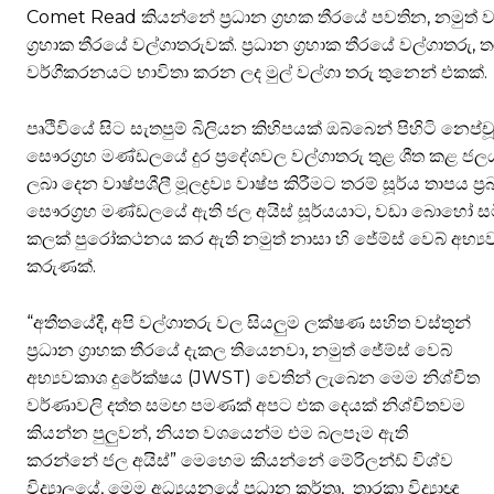
Comet Read කියන්නේ ප්‍රධාන ග්‍රහක තීරයේ පවතින, නමුත්
ග්‍රහාක තීරයේ වල්ගාතරුවක්. ප්‍රධාන ග්‍රහාක තීරයේ වල්ගා
වර්ගීකරනයට භාවිතා කරන ලද මුල් වල්ගා තරු තුනෙන් එකක්.
පෘථිවියේ සිට සැතපුම් බිලියන කිහිපයක් ඔබ්බෙන් පිහිටි නෙප්
සෞරග්‍රහ මණ්ඩලයේ දුර ප්‍රදේශවල වල්ගාතරු තුළ ශීත කළ ජලය 
ලබා දෙන වාෂ්පශීලී මූලද්‍රව්‍ය වාෂ්ප කිරීමට තරම් සූර්ය තා
සෞරග්‍රහ මණ්ඩලයේ ඇති ජල අයිස් සූර්යයාට, වඩා බොහෝ සමීප
කලක් පුරෝකථනය කර ඇති නමුත් නාසා හි ජේම්ස් වෙබ් අභ්‍
කරුණක්.
“අතීතයේදී, අපි වල්ගාතරු වල සියලුම ලක්ෂණ සහිත වස්තූන්
ප්‍රධාන ග්‍රාහක තීරයේ දැකල තියෙනවා, නමුත් ජේම්ස් වෙබ්
අභ්‍යවකාශ දුරේක්ෂය (JWST) වෙතින් ලැබෙන මෙම නිශ්චිත
වර්ණාවලි දත්ත සමඟ පමණක් අපට එක දෙයක් නිශ්චිතවම
කියන්න පුලුවන්, නියත වශයෙන්ම එම බලපෑම ඇති
කරන්නේ ජල අයිස්” මෙහෙම කියන්නේ මේරිලන්ඩ් විශ්ව
විද්‍යාලයේ, මෙම අධ්‍යයනයේ ප්‍රධාන කර්තෘ, තාරකා විද්‍යාඥ