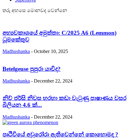
තරු අහසෙ මොනවද වෙන්නෙ
අභ්‍යවකාශයේ අමුත්තා: C/2025 A6 (Lemmon)
ධූමකේතුව
Madhushanka
-
October 10, 2025
Betelgeuse පුපුරා යාවිද?
Madhushanka
-
December 22, 2024
නිව් ජර්සි නිවස හරහා කඩා වැටුණු පාෂාණය වසර
බිලියන 4.6 ක්...
Madhushanka
-
December 22, 2024
පෘථිවියේ අවුරෝරා ඇතිවෙන්නේ කොහොමද ?