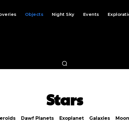
overies
Objects
Night Sky
Events
Explorat
Stars
eroids
Dawf Planets
Exoplanet
Galaxies
Moon