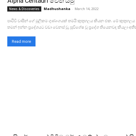
Alpha Centauri වෙත යමු
Madhushanka
-
March 14, 2022
News & Discoveries
පෘථිවි වාසීන් ගේ මූලිකම ගුණාංගයක් තමයි කුතුහලය කියන එක. මේ කුතුහලය
තමන් ඉන්න ප්‍රදේශයට වඩා වෙනස් වූ, සුවිශේෂ වූ ප්‍රදේශ තියෙනවද කියලා අතී
Read more