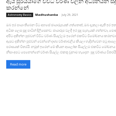
ඇයි සූර්යයාගේ විවිධ වර්ණ වලින් අධ්‍යනයන් සිද
කරන්නේ
Madhushanka
-
July 29, 2021
Astronomy Basics
ඔබ ඉර පායා තිබෙන විට අහසේ ඡායාරූපයක් ගත්තොත්, ඔබ දැකලා ඇති ඉර ඉත
අධික ලෙස සුදු පාටින් දිලිසෙනව. ඡායාරූප වලදී ඉර සුදු පැහැයක් ගන්නවා, ම
අපිට දකින්න පුළුවන් විවිධ වර්ණ සියල්ලම ඉරෙන් එකවිට විමෝචනය කරනවා
ඇසට දකින්න පුළුවන් වෙන්නේ දෘශ්‍ය වර්ණාවලිය කියලා හැඳින්වෙන පටු ආ
පරාසයක් විතරයි. නමුත් ඉරෙන් මේ කියන ආලෝක සියල්ලම එකවිට මෝචන
නිසා අපට පෙනෙන්නේ වර්ණ සියල්ල එකතු වුනාම හැදෙන සුදු වර්ණය විතරයි
Read more