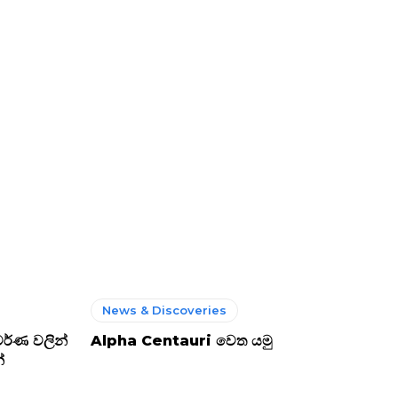
News & Discoveries
වර්ණ වලින්
Alpha Centauri වෙත යමු
ේ