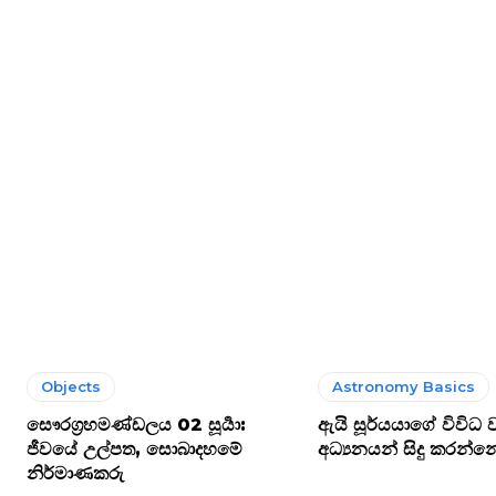
Objects
Astronomy Basics
සෞරග්‍රහමණ්ඩලය 02 සූර්‍යා:
ඇයි සූර්යයාගේ විවිධ 
ජීවයේ උල්පත, සොබාදහමේ
අධ්‍යනයන් සිදු කරන්න
නිර්මාණකරු