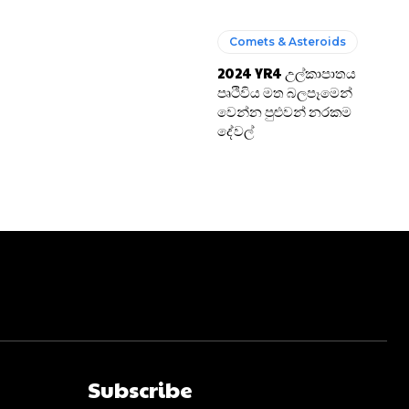
Comets & Asteroids
2024 YR4 උල්කාපාතය
පෘථිවිය මත බලපෑමෙන්
වෙන්න පුළුවන් නරකම
දේවල්
Subscribe