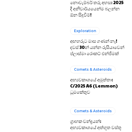
නොවැම්බර් තරු අහස: 2025
දී අනිවාර්යයෙන්ම බලන්න
ඕන සිදුවීම්!
Exploration
අඟහරුට මාස ගණන් නෑ!
දවස් 30න් යන්න රුසියාවෙන්
ප්ලාස්මා රොකට් එන්ජිමක්
Comets & Asteroids
අභ්‍යවකාශයේ අමුත්තා:
C/2025 A6 (Lemmon)
ධූමකේතුව
Comets & Asteroids
ග්‍රාහක චන්ද්‍රයන්:
අභ්‍යවකාශයේ අත්භූත වස්තූ