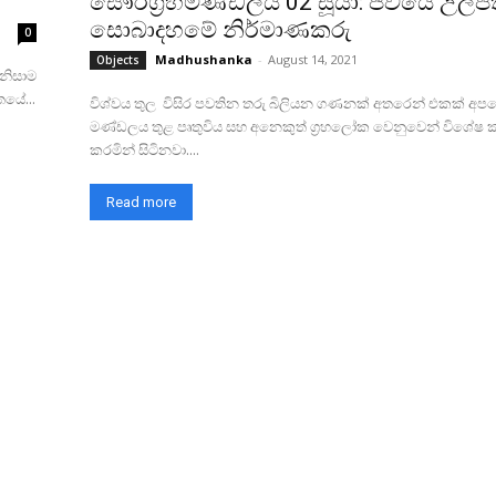
සෞරග්‍රහමණ්ඩලය 02 සූර්‍යා: ජීවයේ උල්ප
සොබාදහමේ නිර්මාණකරු
0
Madhushanka
-
August 14, 2021
Objects
 නිසාම
තයේ...
විශ්වය තුල විසිර පවතින තරු බිලියන ගණනක් අතරෙන් එකක් අපග
මණ්ඩලය තුළ පෘතුවිය සහ අනෙකුත් ග්‍රහලෝක වෙනුවෙන් විශේෂ කාර
කරමින් සිටිනවා....
Read more