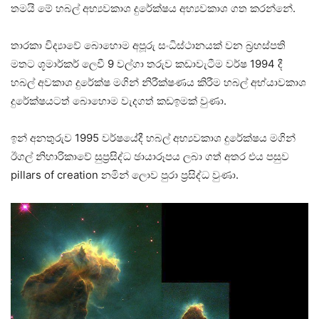
තමයි මේ හබල් අභ්‍යවකාශ දුරේක්ෂය අභ්‍යවකාශ ගත කරන්නේ.
තාරකා විද්‍යාවේ බොහොම අපූරු සංධිස්ථානයක් වන බ්‍රහස්පති
මතට ශූමාර්කර් ලෙවී 9 වල්ගා තරුව කඩාවැටීම වර්ෂ 1994 දී
හබල් අවකාශ දුරේක්ෂ මගින් නිරීක්ෂණය කිරීම හබල් අභ්යාවකාශ
දුරේක්ෂයටත් බොහොම වැදගත් කඩඉමක් වුණා.
ඉන් අනතුරුව 1995 වර්ෂයේදී හබල් අභ්‍යවකාශ දුරේක්ෂය මගින්
ඊගල් නිහාරිකාවේ සුප්‍රසිද්ධ ඡායාරූපය ලබා ගත් අතර එය පසුව
pillars of creation නමින් ලොව පුරා ප්‍රසිද්ධ වුණා.