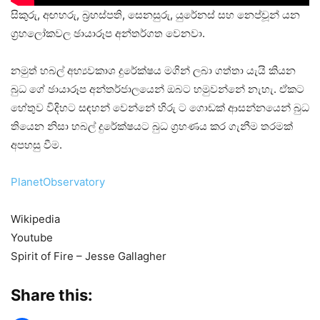
සිකුරු, අඟහරු, බ්‍රහස්පති, සෙනසුරු, යුරේනස් සහ නෙප්චූන් යන
ග්‍රහලෝකවල ඡායාරූප අන්තර්ගත වෙනවා.
නමුත් හබල් අභ්‍යවකාශ දුරේක්ෂය මගින් ලබා ගත්තා යැයි කියන
බුධ ගේ ඡායාරූප අන්තර්ජාලයෙන් ඔබට හමුවන්නේ නැහැ. ඒකට
හේතුව විදිහට සඳහන් වෙන්නේ හිරු ට ගොඩක් ආසන්නයෙන් බුධ
තියෙන නිසා හබල් දුරේක්ෂයට බුධ ග්‍රහණය කර ගැනීම තරමක්
අපහසු වීම.
PlanetObservatory
Wikipedia
Youtube
Spirit of Fire – Jesse Gallagher
Share this: