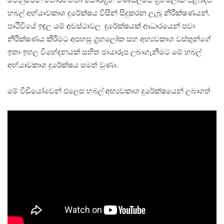
හබල් අභ්යාවකාශ දුරේක්ෂය විසින් සිදුකරන ලැබූ නිරීක්ෂණයන්.
පෘථිවියේ ඉඳල යම් අවස්ථාවල දුරේක්ෂයක් ආධාරයෙන් පවා
නිරීක්ෂණය කිරීමට අපහසු ග්‍රහලෝක සහ අභ්‍යවකාශ වස්තුන්ගේ
ඉතා ඉහල විභේදනයක් සහිත ඡායාරූප ලබාගැනීමට මේ හබල්
අභ්යාවකාශ දුරේක්ෂය සමත් වුණා.
මේ වීඩියෝවෙන් එලෙස හබල් අභ්‍යවකාශ දුරේක්ෂයෙන් ලබාගත්