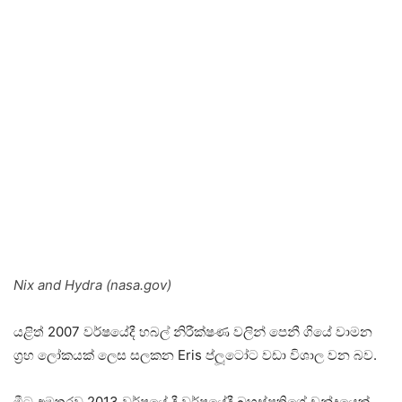
Nix and Hydra (nasa.gov)
යළිත් 2007 වර්ෂයේදී හබල් නිරීක්ෂණ වලින් පෙනී ගියේ වාමන
ග්‍රහ ලෝකයක් ලෙස සලකන Eris ප්ලූටෝට වඩා විශාල වන බව.
මීට අමතරව 2013 වර්ෂයේ දී වර්ෂයේදී බ්‍රහස්පතිගේ චන්ද්‍රයෙක්