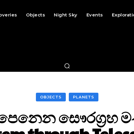
overies
Objects
Night Sky
Events
Explorat
OBJECTS
PLANETS
 පෙනෙන සෞරග්‍රහ 
tem through Teles