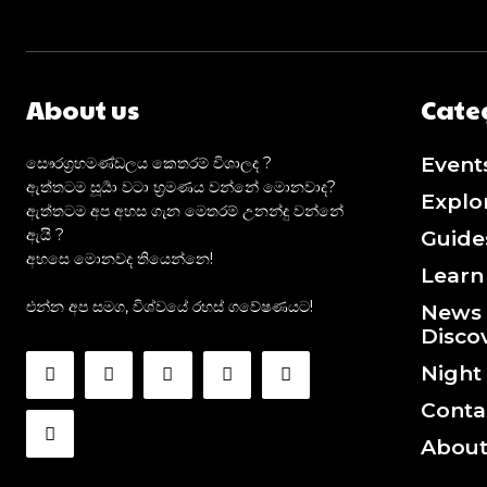
About us
Cate
Event
සෞරග්‍රහමණ්ඩලය කෙතරම් විශාලද ?
ඇත්තටම සූර්‍යා වටා භ්‍රමණය වන්නේ මොනවාද?
Explo
ඇත්තටම අප අහස ගැන මෙතරම් උනන්දු වන්නේ
ඇයි ?
Guide
අහසෙ මොනවද තියෙන්නෙ!
Learn
එන්න අප සමග, විශ්වයේ රහස් ගවේෂණයට!
News
Disco
Night
Conta
About