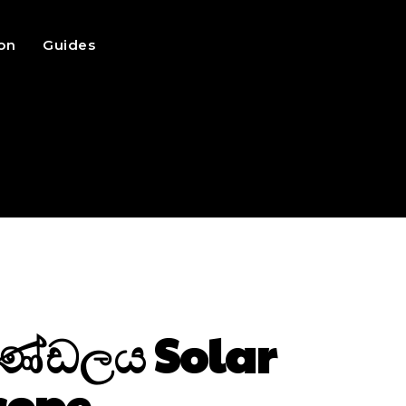
ion
Guides
මණ්ඩලය Solar
cope