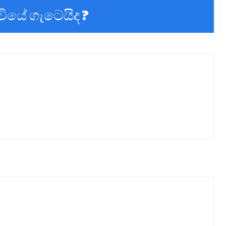
ිවියේ ගැටෙයිද ?