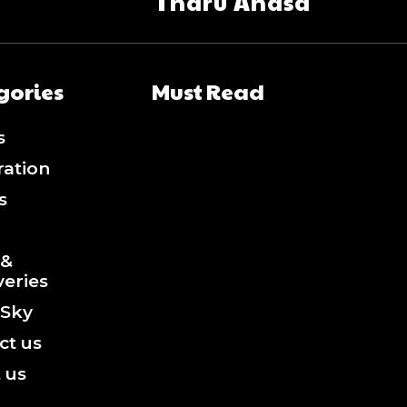
Tharu Ahasa
gories
Must Read
s
ration
s
 &
veries
 Sky
ct us
 us