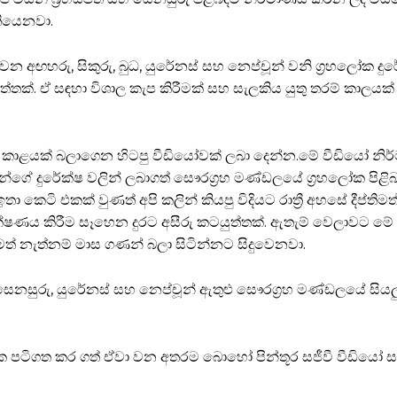
තියෙනවා.
අඟහරු, සිකුරු, බුධ, යුරේනස් සහ නෙප්චූන් වනි ග්‍රහලෝක දු
තක්. ඒ සඳහා විශාල කැප කිරීමක් සහ සැලකිය යුතු තරම් කාලයක්
න කාළයක් බලාගෙන හිටපු වීඩියෝවක් ලබා දෙන්න.මේ වීඩියෝ නි
යන්ගේ දුරේක්ෂ වලින් ලබාගත් සෞරග්‍රහ මණ්ඩලයේ ග්‍රහලෝක පිළි
ෙටි එකක් වුණත් අපි කලින් කියපු විදියට රාත්‍රී අහසේ දීප්තිමත්
රීක්ෂණය කිරීම සෑහෙන දුරට අසීරු කටයුත්තක්. ඇතැම් වෙලාවට මේ
ත් නැත්නම් මාස ගණන් බලා සිටින්නට සිදුවෙනවා.
ති, සෙනසුරු, යුරේනස් සහ නෙප්චූන් ඇතුළු සෞරග්‍රහ මණ්ඩලයේ සියල
ක පටිගත කර ගත් ඒවා වන අතරම බොහෝ පින්තූර සජීවී වීඩියෝ 