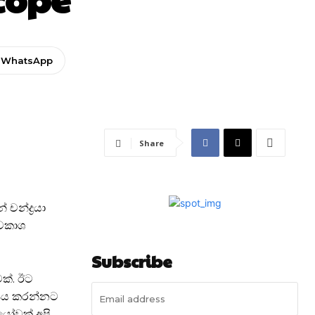
WhatsApp
Share
චන්ද්‍රයා
යවකාශ
Subscribe
වක්. ඊට
්ෂණය කරන්නට
ියෝවක් අපි