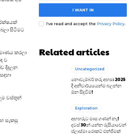
I WANT IN
රේක්ෂයක්
I've read and accept the
Privacy Policy
.
 බලා සිටීමට
Related articles
ර්මාණය කරලා
බඳ ව
ව දිදුලන
Uncategorized
 සඳහා
නොවැම්බර් තරු අහස: 2025
දී අනිවාර්යයෙන්ම බලන්න
ඕන සිදුවීම්!
ුම වස්තූන්
Exploration
අඟහරුට මාස ගණන් නෑ!
සහ සැකසූ
දවස් 30න් යන්න රුසියාවෙන්
ප්ලාස්මා රොකට් එන්ජිමක්