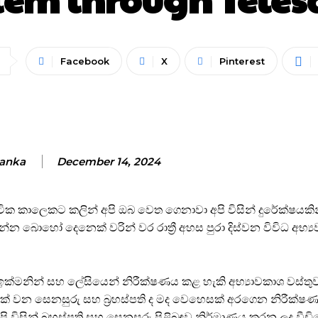
Facebook
X
Pinterest
anka
December 14, 2024
 කාලෙකට කලින් අපි ඔබ වෙත ගෙනාවා අපි විසින් දුරේක්ෂයකින් 
න්න බොහෝ දෙනෙක් වරින් වර රාත්‍රී අහස පුරා දිස්වන විවිධ අභ්‍
් ඉක්මනින් සහ ලේසියෙන් නිරීක්ෂණය කළ හැකි අභ්‍යාවකාශ වස්තු
ිහිපයක් වන සෙනසුරු සහ බ්‍රහස්පති ද මද වෙහෙසක් අරගෙන නිරීක
අපි විසින් බ්‍රහස්පති සහ සෙනසුරු පිළිබඳව නිර්මාණය කරන ලද වීඩ