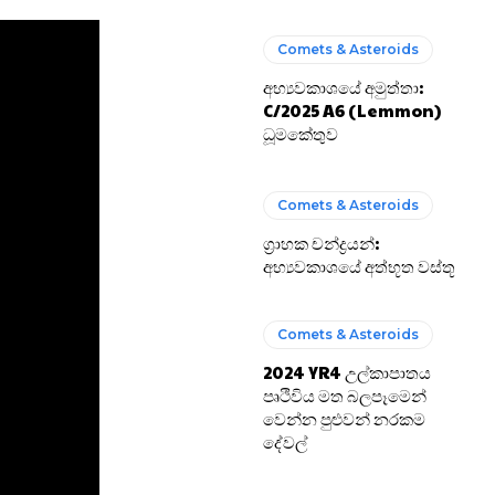
Comets & Asteroids
අභ්‍යවකාශයේ අමුත්තා:
C/2025 A6 (Lemmon)
ධූමකේතුව
Comets & Asteroids
ග්‍රාහක චන්ද්‍රයන්:
අභ්‍යවකාශයේ අත්භූත වස්තූ
Comets & Asteroids
2024 YR4 උල්කාපාතය
පෘථිවිය මත බලපෑමෙන්
වෙන්න පුළුවන් නරකම
දේවල්