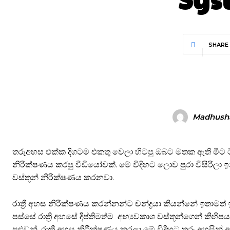
SHARE
Madhush
තරුඅහස එක්ක දිගටම එකතු වෙලා හිටපු ඔබට මතක ඇති මීට ටික
නිරීක්ෂණය කරපු වීඩියෝවක්. මේ විදිහට ලොව පුරා විසිරිලා ඉ
වස්තූන් නිරීක්ෂණය කරනවා.
රාත්‍රී අහස නිරීක්ෂණය කරන්නන්ට චන්ද්‍රයා කියන්නේ ඉතාමත
පස්සේ රාත්‍රි අහසේ දීප්තිමත්ම අභ්‍යවකාශ වස්තූන්ගෙන් ක
පුළුවන්. රාත්‍රී අහස නිරීක්ෂණය කරලා මේ විදිහට තරු අහසින් 