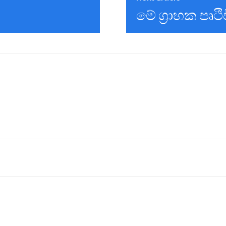
මේ ග්‍රාහක පෘථ