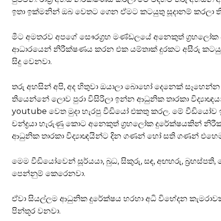
ඉතා ඉක්මනින් ඔබ වෙතට ගෙන ඒමට කටයුතු සූදානම් කරලා 
මීට අමතරව අපගේ සෞරග්‍රහ මණ්ඩලයේ අනෙකුත් ග්‍රහලෝක වන 
ආධාරයෙන් නිරීක්ෂණය කරන එක යම්තාක් දුරකට අසීරු කටයුත්
සිදු වෙනවා.
තරු අහසින් අපි, අද හිතුවා ඔයාලා බොහෝ දෙනෙක් සෑහෙන්
තියෙන්නේ ලොව පුරා විසිරිලා ඉන්න ආධුනික තාරකා විද්‍යාඥ
youtube වෙත මුදා හැරපු වීඩියෝ එකතු කරල. මේ වීඩියෝව ඉතා ක
චන්ද්‍රයා හැරුණු කොට අනෙකුත් ග්‍රහලෝක දුරේක්ෂයකින් නි
ආධුනික තාරකා විද්‍යාඥයින්ට දින ගණන් හෝ සති ගණන් එහෙම
මෙම වීඩියෝවෙන් සූර්යයා, බුධ, සිකුරු, සඳ, අඟහරු, බ්‍රහස්ප
පෙන්නුම් කෙරෙනවා.
ඒවා සියල්ලම ආධුනික දුරේක්ෂය හරහා අධි විභේදන කැමරාව
පින්තූර වනවා.