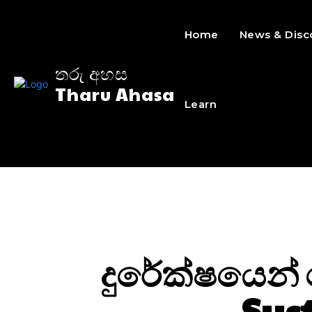
Home
News & Disc
තරු අහස
Tharu Ahasa
Learn
දුරේක්ෂයෙන්
Sys