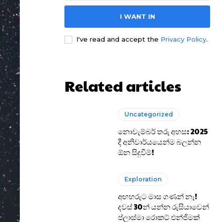
I WANT IN
I've read and accept the
Privacy Policy
.
Related articles
Uncategorized
නොවැම්බර් තරු අහස: 2025
දී අනිවාර්යයෙන්ම බලන්න
ඕන සිදුවීම්!
Exploration
අඟහරුට මාස ගණන් නෑ!
දවස් 30න් යන්න රුසියාවෙන්
ප්ලාස්මා රොකට් එන්ජිමක්