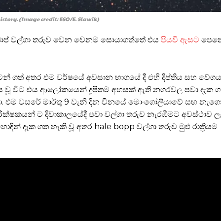
story. (Image credit: ESO/E. Slawik)
-බොප් වල්ගා තරුව වෙන වෙනම සොයාගත්තේ එය
පියවි ඇසට
පෙන
න් ගත් අතර එම වර්ෂයේ අවසාන භාගයේ දී එහි දීප්තිය සහ වේගය 
ය වූ විට එය ආලෝකයෙන් දූෂිතම අහසක් ඇති නගරවල පවා දැක ගත
වුනා. එම වසරේ මාර්තු 9 වැනි දින චීනයේ මොංගෝලියාවේ සහ නැග
නිරීක්ෂකයන් ට දිවාකාලයේදී පවා වල්ගා තරුව නැරඹීමට අවස්ථාව ල
ොඳින් දැක ගත හැකි වූ අතර hale bopp වල්ගා තරුව මුළු රාත්‍රියම