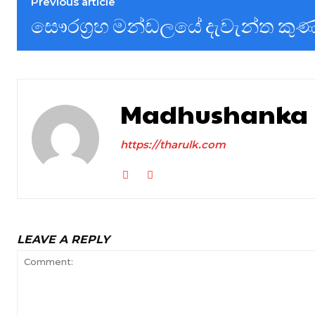
Previous article
සෞරග්‍රහ මන්ඩලයේ දැවැන්ත කුණ
Madhushanka
https://tharulk.com
LEAVE A REPLY