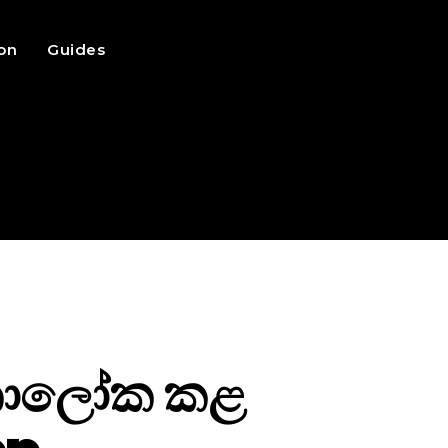
ion
Guides
ස ඒකාලෝක කළ
pp