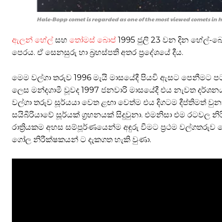
Hale-Bopp comet is regarded as one of the most viewed comets in hi
ඇලන් හේල්
සහ
තෝමස් බොප්
1995 ජුලි 23 වන දින හේල්
පෙරය. ඒ සෙනසුරු හා බ්‍රහස්පති අතර ප්‍රදේශයේ දීය.
මෙම වල්ගා තරුව 1996 මැයි මාසයේදී පියවි ඇසට පෙනීමට පට
ලෙස මන්දගාමී වූවද 1997 ජනවාරි මාසයේදී එය නැවත දර්ශන
වල්ගා තරුව සූර්යයා වෙත ළඟා වෙත්ම එය දිගටම දීප්තිමත් 
සයිබීරියාවේ සූර්යක් ග්‍රහනයක් සිදුවුනා. එමනිසා එම රටවල 
රාත්‍රියකම අහස සම්පූර්ණයෙන්ම අඳුරු වීමට ප්‍රථම වල්ගතරුව හ
ගෝල නිරීක්ෂකයන් ට දැකගත හැකි වුණා.