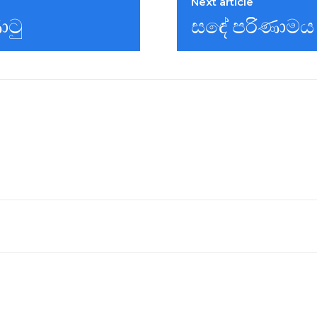
Next article
ාටු
සඳේ ‎පරිණාමය