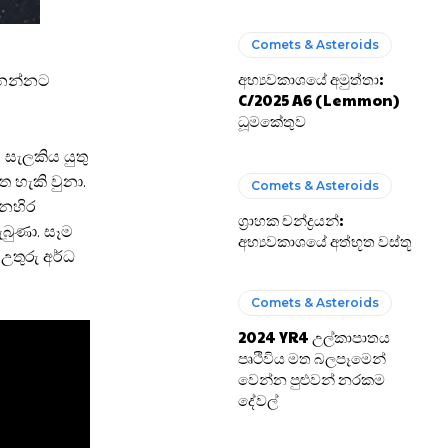
Comets & Asteroids
අභ්‍යවකාශයේ අමුත්තා:
ෙන්නට
C/2025 A6 (Lemmon)
ධූමකේතුව
සැලකිය යුතු
 හැකි වුනා.
Comets & Asteroids
ෙනහිර
ග්‍රාහක චන්ද්‍රයන්:
ැබුණා. සෑම
අභ්‍යවකාශයේ අත්භූත වස්තූ
 උතුරු අර්ධ
Comets & Asteroids
2024 YR4 උල්කාපාතය
පෘථිවිය මත බලපෑමෙන්
වෙන්න පුළුවන් නරකම
දේවල්