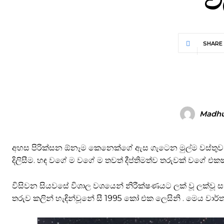
SHARE
Madh
අහස පිරික්සන ඕනෑම කෙනෙක්ගේ ඇස ගැටෙන මුල්ම වස්තුව වෙ
දිලිසීම. හඳ වගේ ම වගේ ම තවත් දීප්තිමත්ව තරුවක් වගේ එකක
විසිවන සියවසේ විශාල වශයෙන් නිරීක්ෂණයට ලක් වූ ලක්වූ සහ
තරුව කලින් හැඳින්වූනේ සී 1995 කෝ එක ලෙසිනි . මෙය වාර්තා