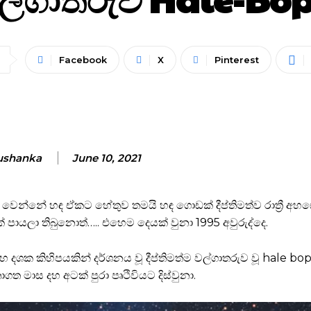
Facebook
X
Pinterest
ushanka
June 10, 2021
න්නේ හඳ ඒකට හේතුව තමයි හඳ ගොඩක් දීප්තිමත්ව රාත්‍රී අහස
් පායලා තිබුනොත්….. එහෙම දෙයක් වුනා 1995 අවුරුද්දෙ.
 දශක කිහිපයකින් දර්ශනය වූ දීප්තිමත්ම වල්ගාතරුව වූ hale bo
ගත මාස දහ අටක් පුරා පෘථිවියට දිස්වුනා.