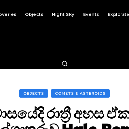
overies
Objects
Night Sky
Events
Explorat
OBJECTS
COMETS & ASTEROIDS
මාසයේදි රාත්‍රී අහ
ල්ගාතරුව Hale-Bo